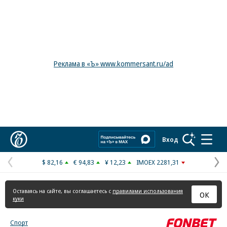
Реклама в «Ъ» www.kommersant.ru/ad
Коммерсантъ
Вход
$ 82,16
€ 94,83
¥ 12,23
IMOEX 2281,31
Предыдущая
С
страница
с
Оставаясь на сайте, вы соглашаетесь с
правилами использования
ОК
куки
Спорт