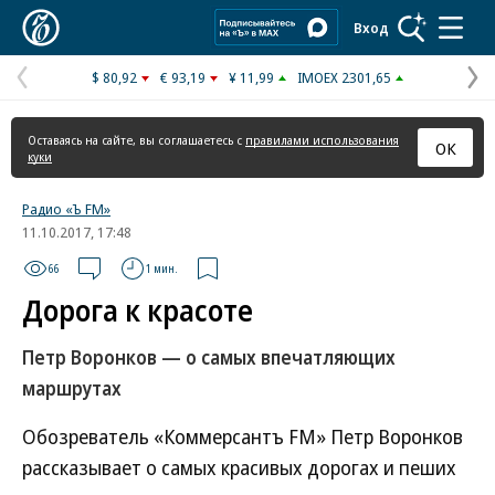
Коммерсантъ
Вход
$ 80,92
€ 93,19
¥ 11,99
IMOEX 2301,65
Предыдущая
С
страница
с
Оставаясь на сайте, вы соглашаетесь с
правилами использования
ОК
куки
Радио «Ъ FM»
11.10.2017, 17:48
66
1 мин.
Дорога к красоте
Петр Воронков — о самых впечатляющих
маршрутах
Обозреватель «Коммерсантъ FM» Петр Воронков
рассказывает о самых красивых дорогах и пеших