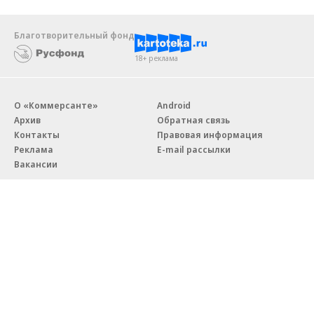
Благотворительный фонд
18+ реклама
О «Коммерсанте»
Android
Архив
Обратная связь
Контакты
Правовая информация
Реклама
E-mail рассылки
Вакансии
18+
© АО «Коммерсантъ». 127006, Москва, Оружейный переулок д. 41,
тел. +7 (495) 797-69-70.
Сетевое издание «Коммерсантъ» (доменное имя сайта:
kommersant.ru) зарегистрировано Федеральной службой
по надзору в сфере связи, информационных технологий и массовых
коммуникаций (Роскомнадзор), регистрационный номер и дата