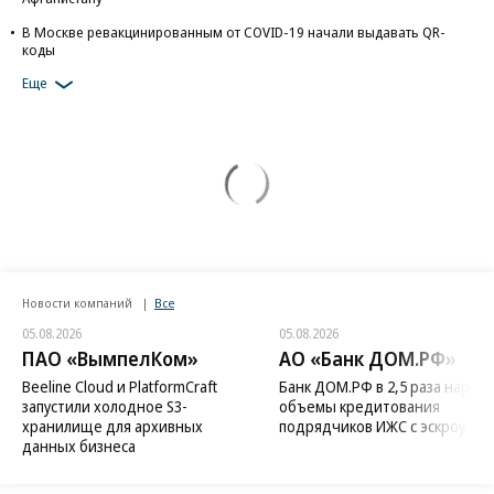
В Москве ревакцинированным от COVID-19 начали выдавать QR-
коды
Еще
Новости компаний
Все
05.08.2026
05.08.2026
ПАО «ВымпелКом»
АО «Банк ДОМ.РФ»
Beeline Cloud и PlatformCraft
Банк ДОМ.РФ в 2,5 раза нараст
запустили холодное S3-
объемы кредитования
хранилище для архивных
подрядчиков ИЖС с эскроу
данных бизнеса