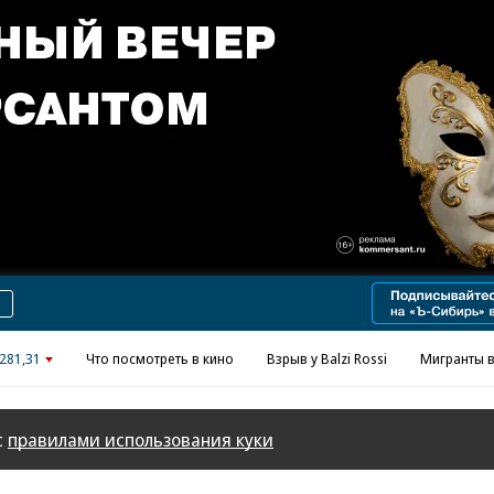
281,31
Что посмотреть в кино
Взрыв у Balzi Rossi
Мигранты в
с
правилами использования куки