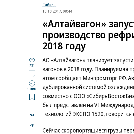
Сибирь
10.10.2017, 08:44
«Алтайвагон» запус
производство рефр
2018 году
АО «Алтайвагон» планирует запуст
231
вагонов в 2018 году. Планируемая п
этом сообщает Минпромторг РФ. А
дублированной системой охлаждени
1 мин.
совместно с ООО «СибирьВостокБиз
был представлен на VI Междунаро
технологий ЭКСПО 1520, говорится 
...
Сейчас скоропортящиеся грузы пере