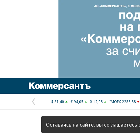
Коммерсантъ
$ 81,40
€ 94,05
¥ 12,08
IMOEX 2285,88
Предыдущая
страница
Оставаясь на сайте, вы соглашаетесь 