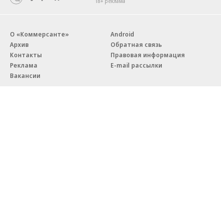
18+ реклама
О «Коммерсанте»
Android
Архив
Обратная связь
Контакты
Правовая информация
Реклама
E-mail рассылки
Вакансии
18+
© АО «Коммерсантъ». 127006, Москва, Оружейный переулок д. 41,
тел. +7 (495) 797-69-70.
Сетевое издание «Коммерсантъ» (доменное имя сайта:
kommersant.ru) зарегистрировано Федеральной службой
по надзору в сфере связи, информационных технологий и массовых
коммуникаций (Роскомнадзор), регистрационный номер и дата
принятия решения о регистрации: серия
Эл № ФС77-76922
от 11 октября 2019 г.
Партнерские проекты/материалы, новости компаний, материалы
с пометкой «Промо» и «Официальное сообщение» опубликованы