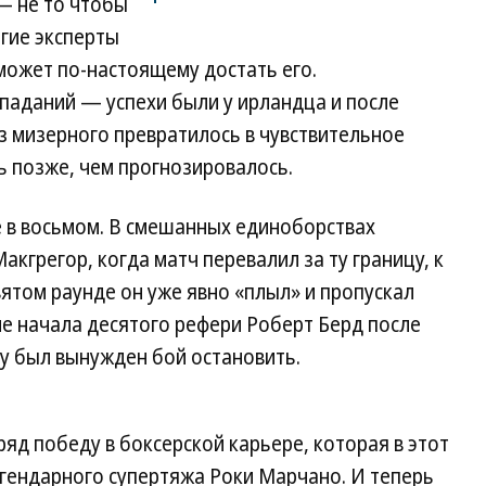
 — не то чтобы
огие эксперты
сможет по-настоящему достать его.
паданий — успехи были у ирландца и после
з мизерного превратилось в чувствительное
ь позже, чем прогнозировалось.
е в восьмом. В смешанных единоборствах
акгрегор, когда матч перевалил за ту границу, к
вятом раунде он уже явно «плыл» и пропускал
сле начала десятого рефери Роберт Берд после
у был вынужден бой остановить.
д победу в боксерской карьере, которая в этот
егендарного супертяжа Роки Марчано. И теперь