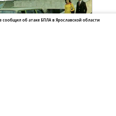
в сообщил об атаке БПЛА в Ярославской области
е «Макс» станет бесплатным
гистический центр в Татарстане
СУ по складам Wildberries