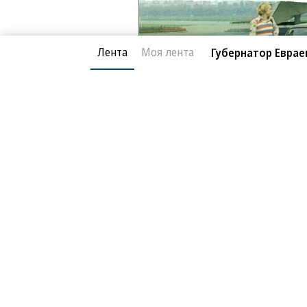
Лента
Моя лента
Губернатор Еврае
«Ъ» в социальных сетях
Мобильный трафик в мессенджер
В Ozon рассказали об атаке на ло
В ООН прокомментировали удары В