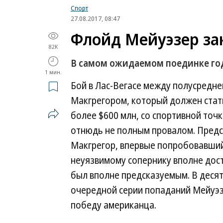
Спорт
27.08.2017, 08:47
Флойд Мейуэзер за
82K
В самом ожидаемом поединке год
1 мин.
Бой в Лас-Вегасе между полусредн
Макгрегором, который должен стать
более $600 млн, со спортивной точ
отнюдь не полным провалом. Пред
Макгрегор, впервые попробовавший 
неуязвимому сопернику вполне дос
был вполне предсказуемым. В деся
очередной серии попаданий Мейуэз
победу американца.