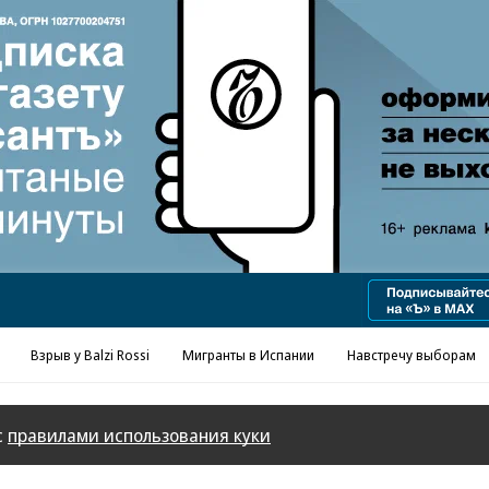
Реклама в «Ъ» www.kommersant.ru/ad
Взрыв у Balzi Rossi
Мигранты в Испании
Навстречу выборам
с
правилами использования куки