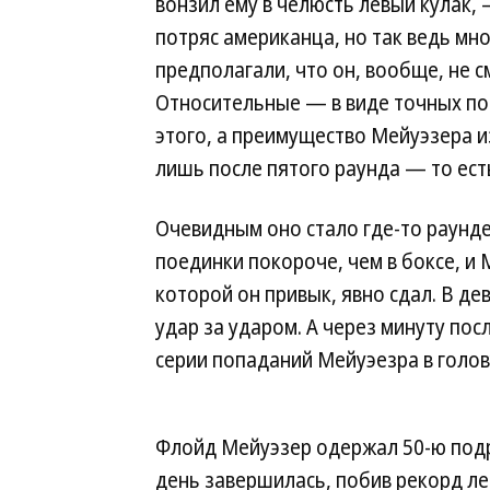
вонзил ему в челюсть левый кулак,
потряс американца, но так ведь мн
предполагали, что он, вообще, не 
Относительные — в виде точных по
этого, а преимущество Мейуэзера и
лишь после пятого раунда — то ест
Очевидным оно стало где-то раунд
поединки покороче, чем в боксе, и М
которой он привык, явно сдал. В де
удар за ударом. А через минуту по
серии попаданий Мейуэезра в голов
Флойд Мейуэзер одержал 50-ю подря
день завершилась, побив рекорд л