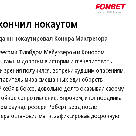
Реклама, ООО Фонкор
кончил нокаутом
а он нокаутировал Конора Макгрегора
евесами Флойдом Мейуэзером и Конором
 самым дорогим в истории и сгенерировать
ки зрения получился, вопреки худшим опасениям,
ставитель мира смешанных единоборств
себя в боксе, довольно долго оказывал своему
тойное сопротивление. Впрочем, итог поединка
том раунде рефери Роберт Берд после
ера остановил матч, зафиксировав досрочную