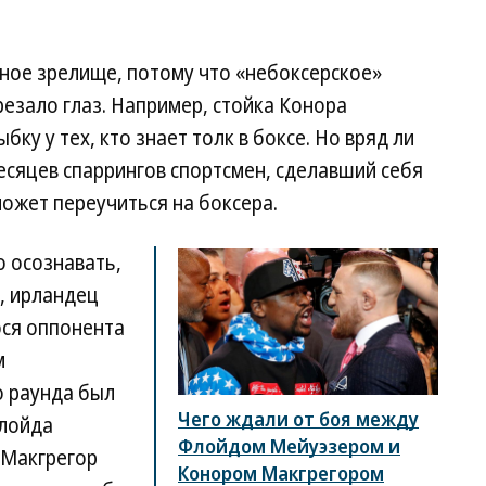
ное зрелище, потому что «небоксерское»
резало глаз. Например, стойка Конора
ку у тех, кто знает толк в боксе. Но вряд ли
месяцев спаррингов спортсмен, сделавший себя
ожет переучиться на боксера.
 осознавать,
е, ирландец
ося оппонента
м
 раунда был
Чего ждали от боя между
Флойда
Флойдом Мейуэзером и
 Макгрегор
Конором Макгрегором