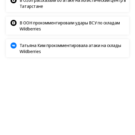
Татарстане
В ООН прокомментировали удары ВСУ по складам
Wildberries
Татьяна Ким прокомментировала атаки на склады
Wildberries
HyperТекст
22.02.2025, 10:00
23K
14 мин.
«Мы видим среди людей на
улице тех, кто вернулся с
военных действий»
Почему бездомные не получают необходимую
медпомощь