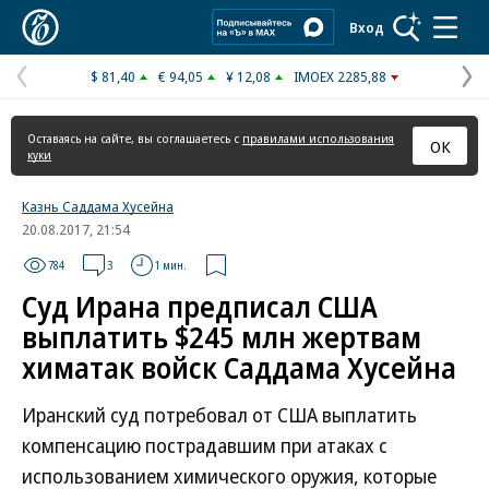
Коммерсантъ
Вход
$ 81,40
€ 94,05
¥ 12,08
IMOEX 2285,88
Предыдущая
С
страница
с
Оставаясь на сайте, вы соглашаетесь с
правилами использования
ОК
куки
Казнь Саддама Хусейна
20.08.2017, 21:54
784
3
1 мин.
Суд Ирана предписал США
выплатить $245 млн жертвам
химатак войск Саддама Хусейна
Иранский суд потребовал от США выплатить
компенсацию пострадавшим при атаках с
использованием химического оружия, которые