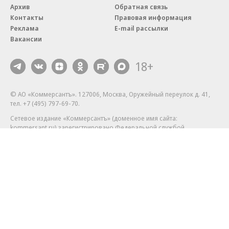
Архив
Обратная связь
Контакты
Правовая информация
Реклама
E-mail рассылки
Вакансии
18+
© АО «Коммерсантъ». 127006, Москва, Оружейный переулок д. 41,
тел. +7 (495) 797-69-70.
Сетевое издание «Коммерсантъ» (доменное имя сайта:
kommersant.ru) зарегистрировано Федеральной службой
по надзору в сфере связи, информационных технологий и массовых
коммуникаций (Роскомнадзор), регистрационный номер и дата
принятия решения о регистрации: серия
Эл № ФС77-76922
от 11 октября 2019 г.
Партнерские проекты/материалы, новости компаний, материалы
с пометкой «Промо» и «Официальное сообщение» опубликованы
на коммерческой основе.
На kommersant.ru применяются рекомендательные технологии.
Подробнее