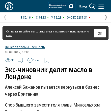
Коммерсантъ
Вход
$ 82,16
€ 94,83
¥ 12,23
IMOEX 2281,31
Предыдущая
С
страница
с
Оставаясь на сайте, вы соглашаетесь с
правилами использования
ОК
куки
Пищевая промышленность
08.08.2017, 00:00
3K
3 мин.
Экс-чиновник делит масло в
Лондоне
Алексей Бажанов пытается вернуться в бизнес
через Британию
Спор бывшего заместителя главы Минсельхоза