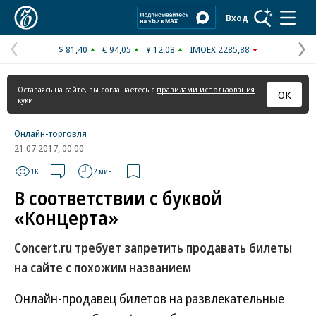
Коммерсантъ
Вход
$ 81,40
€ 94,05
¥ 12,08
IMOEX 2285,88
Предыдущая
С
страница
с
Оставаясь на сайте, вы соглашаетесь с
правилами использования
ОК
куки
Онлайн-торговля
21.07.2017, 00:00
1K
2 мин.
В соответствии с буквой
«Концерта»
Concert.ru требует запретить продавать билеты
на сайте с похожим названием
Онлайн-продавец билетов на развлекательные