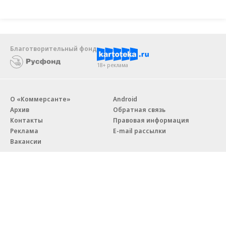
Благотворительный фонд
18+ реклама
О «Коммерсанте»
Android
Архив
Обратная связь
Контакты
Правовая информация
Реклама
E-mail рассылки
Вакансии
18+
© АО «Коммерсантъ». 127006, Москва, Оружейный переулок д. 41,
тел. +7 (495) 797-69-70.
Сетевое издание «Коммерсантъ» (доменное имя сайта: