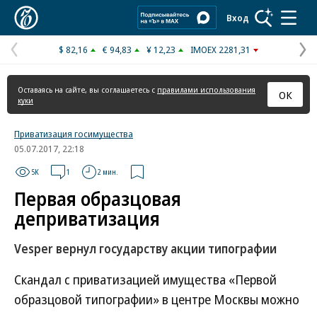
Коммерсантъ
Вход
$ 82,16
€ 94,83
¥ 12,23
IMOEX 2281,31
Предыдущая
С
страница
с
Оставаясь на сайте, вы соглашаетесь с
правилами использования
ОК
куки
Приватизация госимущества
05.07.2017, 22:18
5K
1
2 мин.
Первая образцовая
деприватизация
Vesper вернул государству акции типографии
Скандал с приватизацией имущества «Первой
образцовой типографии» в центре Москвы можно