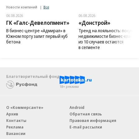
Новости компаний
Все
06.08.2026
06.08.2026
ГК «Галс-Девелопмент»
«Донстрой»
В бизнес-центре «Адмирал» в
Тренд на лояльность: покупат
Южном порту залит первый куб
недвижимости бизнес-класса в
бетона
из 10 случаев остаются
в сегменте
Благотворительный фонд
18+ реклама
О «Коммерсанте»
Android
Архив
Обратная связь
Контакты
Правовая информация
Реклама
E-mail рассылки
Вакансии