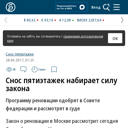
Коммерсантъ
Вход
$ 80,92
€ 93,19
¥ 12,08
IMOEX 2287,64
Предыдущая
С
страница
с
Оставаясь на сайте, вы соглашаетесь с
правилами использования
ОК
куки
Снос пятиэтажек
28.06.2017, 01:25
3K
3 мин.
Снос пятиэтажек набирает силу
закона
Программу реновации одобрят в Совете
федерации и рассмотрят в суде
Закон о реновации в Москве рассмотрит сегодня