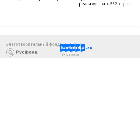
реализовывать ESG-стратегию
Благотворительный фонд
18+ реклама
О «Коммерсанте»
Android
Архив
Обратная связь
Контакты
Правовая информация
Реклама
E-mail рассылки
Вакансии
18+
© АО «Коммерсантъ». 127006, Москва, Оружейный переулок д. 41,