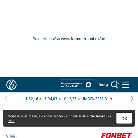
Реклама в «Ъ» www.kommersant.ru/ad
Коммерсантъ
Вход
$ 82,16
€ 94,83
¥ 12,23
IMOEX 2281,31
Предыдущая
С
страница
с
Оставаясь на сайте, вы соглашаетесь с
правилами использования
ОК
куки
Спорт