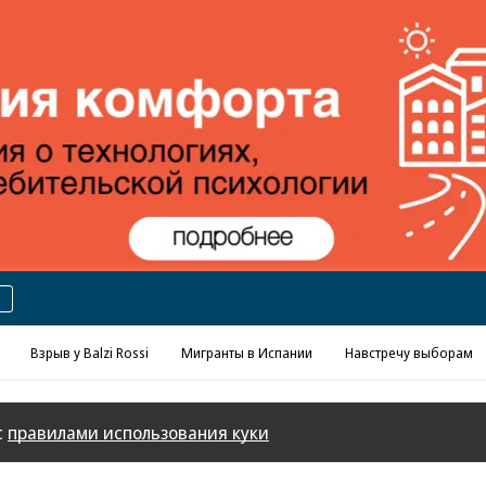
Реклама в «Ъ» www.kommersant.ru/ad
Взрыв у Balzi Rossi
Мигранты в Испании
Навстречу выборам
с
правилами использования куки