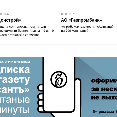
08.2026
06.08.2026
онстрой»
АО «Газпромбанк»
нд на лояльность: покупатели
«АгроНэкст» разместил облигаций
вижимости бизнес-класса в 9 из 10
на 700 млн юаней
чаев остаются в сегменте