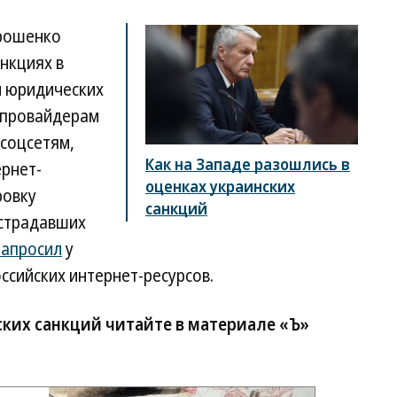
орошенко
нкциях в
и юридических
м провайдерам
 соцсетям,
Как на Западе разошлись в
ернет-
оценках украинских
ровку
санкций
острадавших
запросил
у
сийских интернет-ресурсов.
ких санкций читайте в материале «Ъ»