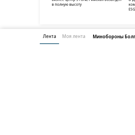
в полную высоту
ком
ESG
Лента
Моя лента
Минобороны Болг
Благотворительный фонд
О «Коммер
Архив
Контакты
18+ реклама
© АО «Коммерсантъ». 127006, Москва, Оружейный пе
Сетевое издание «Коммерсантъ» (доменное имя сайт
Федеральной службой по надзору в сфере связи, и
и массовых коммуникаций (Роскомнадзор), регистра
решения о регистрации: серия
Эл № ФС77-76922
от 1