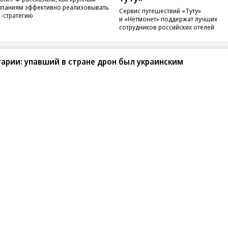
паниям эффективно реализовывать
Сервис путешествий «Туту»
-стратегию
и «Нетмонет» поддержат лучших
сотрудников российских отелей
арии: упавший в стране дрон был украинским
санте»
Реклама
Обратная связь
Вакансии
Правовая информация
Android
E-mail рассылки
реулок д. 41,
тел. +7 (495) 797-69-70.
Партнерские проекты/матери
«Промо» и «Официальное со
а: kommersant.ru) зарегистрировано
нформационных технологий
На kommersant.ru применяют
ционный номер и дата принятия
1 октября 2019 г.