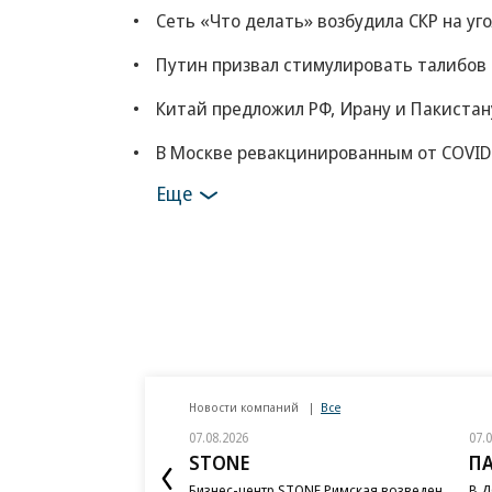
Сеть «Что делать» возбудила СКР на уг
Путин призвал стимулировать талибов
Китай предложил РФ, Ирану и Пакистан
В Москве ревакцинированным от COVID
Еще
Новости компаний
Все
07.08.2026
07.
STONE
П
Бизнес-центр STONE Римская возведен
В Д