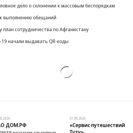
оловное дело о склонении к массовым беспорядкам
 к выполнению обещаний
у план сотрудничества по Афганистану
-19 начали выдавать QR-коды
08.2026
07.08.2026
АО ДОМ.РФ
«Сервис путешествий
Туту»
ОМ.РФ рассказали, как крупным