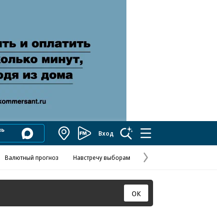
Вход
Коммерсантъ
FM
Валютный прогноз
Навстречу выборам
Скандал в FIFA
Названия опе
Колесников
Следующая
страница
ОК