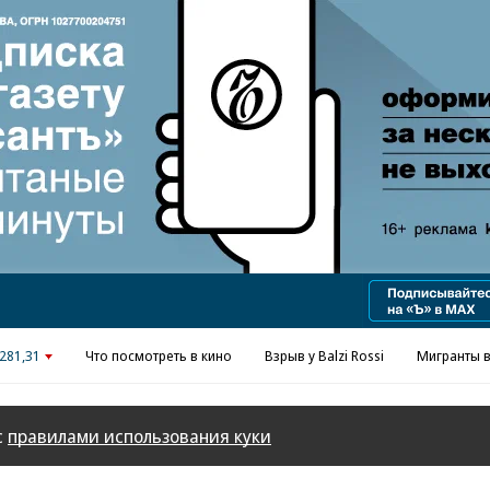
281,31
Что посмотреть в кино
Взрыв у Balzi Rossi
Мигранты в
с
правилами использования куки