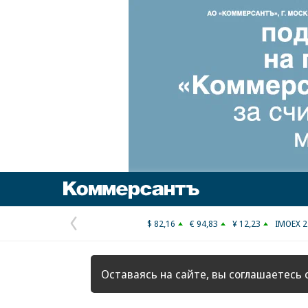
Коммерсантъ
$ 82,16
€ 94,83
¥ 12,23
IMOEX 2
Предыдущая
страница
Оставаясь на сайте, вы соглашаетесь 