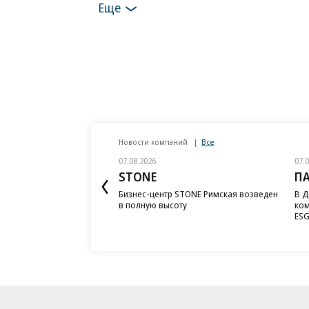
Еще
Новости компаний
Все
07.08.2026
07.
STONE
П
Бизнес-центр STONE Римская возведен
В Д
в полную высоту
ком
ESG