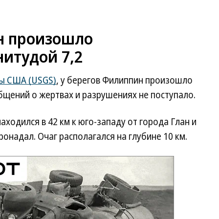
н произошло
итудой 7,2
ы США (USGS)
, у берегов Филиппин произошло
бщений о жертвах и разрушениях не поступало.
ходился в 42 км к юго-западу от города Глан и
ронадал. Очаг располагался на глубине 10 км.