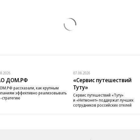
08.2026
07.08.2026
АО ДОМ.РФ
«Сервис путешествий
Туту»
ОМ.РФ рассказали, как крупным
паниям эффективно реализовывать
Сервис путешествий «Туту»
-стратегию
и «Нетмонет» поддержат лучших
сотрудников российских отелей