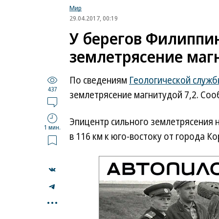
Мир
29.04.2017, 00:19
У берегов Филиппи
землетрясение магн
По сведениям
Геологической служб
437
землетрясение магнитудой 7,2. Соо
Эпицентр сильного землетрясения на
1 мин.
в 116 км к юго-востоку от города Ко
...