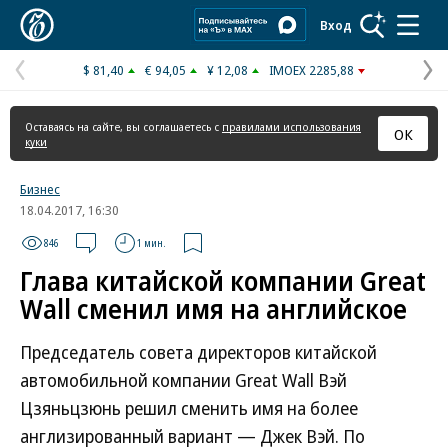
Коммерсантъ
Вход
$ 81,40
€ 94,05
¥ 12,08
IMOEX 2285,88
Предыдущая
С
страница
с
Оставаясь на сайте, вы соглашаетесь с
правилами использования
ОК
куки
Бизнес
18.04.2017, 16:30
846
1 мин.
Глава китайской компании Great
Wall сменил имя на английское
Председатель совета директоров китайской
автомобильной компании Great Wall Вэй
Цзяньцзюнь решил сменить имя на более
англизированный вариант — Джек Вэй. По