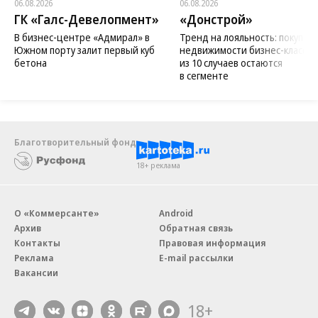
06.08.2026
06.08.2026
ГК «Галс-Девелопмент»
«Донстрой»
В бизнес-центре «Адмирал» в
Тренд на лояльность: покупат
Южном порту залит первый куб
недвижимости бизнес-класса в
бетона
из 10 случаев остаются
в сегменте
Благотворительный фонд
18+ реклама
О «Коммерсанте»
Android
Архив
Обратная связь
Контакты
Правовая информация
Реклама
E-mail рассылки
Вакансии
18+