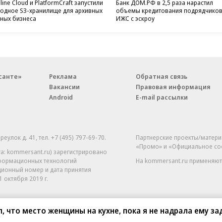
line Cloud и PlatformCraft запустили
Банк ДОМ.РФ в 2,5 раза нарастил
одное S3-хранилище для архивных
объемы кредитования подрядчико
ных бизнеса
ИЖС с эскроу
санте»
Реклама
Обратная связь
Вакансии
Правовая информация
Android
E-mail рассылки
реулок д. 41,
тел. +7 (495) 797-69-70.
Партнерские проекты/матери
«Промо» и «Официальное со
а: kommersant.ru) зарегистрировано
нформационных технологий
На kommersant.ru применяют
ционный номер и дата принятия
1 октября 2019 г.
, что место женщины на кухне, пока я не надрала ему за