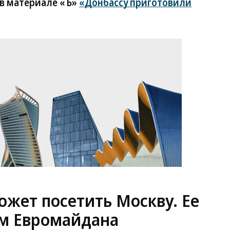
 в материале «Ъ»
«Донбассу приготовили
жет посетить Москву. Ее
м Евромайдана