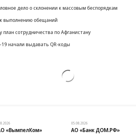
оловное дело о склонении к массовым беспорядкам
 к выполнению обещаний
у план сотрудничества по Афганистану
-19 начали выдавать QR-коды
08.2026
05.08.2026
АО «ВымпелКом»
АО «Банк ДОМ.РФ»