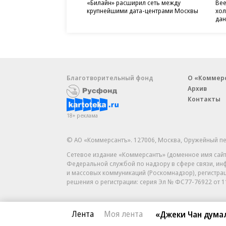
«Билайн» расширил сеть между
Bee
крупнейшими дата-центрами Москвы
хол
дан
Благотворительный фонд
О «Коммер
Архив
Контакты
18+ реклама
© АО «Коммерсантъ». 127006, Москва, Оружейный пе
Сетевое издание «Коммерсантъ» (доменное имя сайт
Федеральной службой по надзору в сфере связи, и
и массовых коммуникаций (Роскомнадзор), регистра
решения о регистрации: серия
Эл № ФС77-76922
от 1
Лента
Моя лента
«Джеки Чан думал