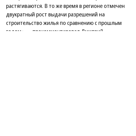
растягиваются. В то же время в регионе отмечен
двукратный рост выдачи разрешений на
строительство жилья по сравнению с прошлым
годом»,— прокомментировал Дмитрий
Богомолов. Динамику в ведомстве объясняют
процессом отладки механизма проектного
финансирования.
Совокупный объем ввода жилой и коммерческой
недвижимости на сегодняшний день превысил 1
млн кв. м.
В 2025 году в Новосибирской области построено
2,42 млн кв. м жилья. Из общего объема на
многоквартирные дома пришлось 1,37 млн кв. м,
на объекты индивидуального жилищного