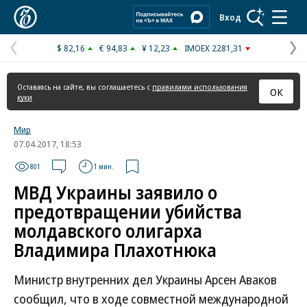
Коммерсантъ
Вход
$ 82,16
€ 94,83
¥ 12,23
IMOEX 2281,31
Предыдущая
С
страница
с
Оставаясь на сайте, вы соглашаетесь с
правилами использования
ОК
куки
Мир
07.04.2017, 18:53
801
1 мин.
МВД Украины заявило о
предотвращении убийства
молдавского олигарха
Владимира Плахотнюка
Министр внутренних дел Украины Арсен Аваков
сообщил, что в ходе совместной международной