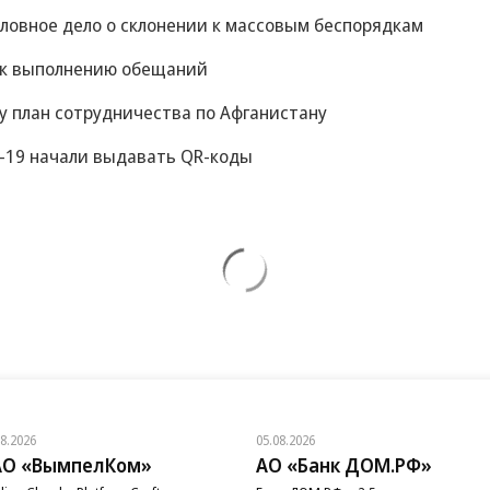
оловное дело о склонении к массовым беспорядкам
 к выполнению обещаний
у план сотрудничества по Афганистану
-19 начали выдавать QR-коды
08.2026
05.08.2026
АО «ВымпелКом»
АО «Банк ДОМ.РФ»