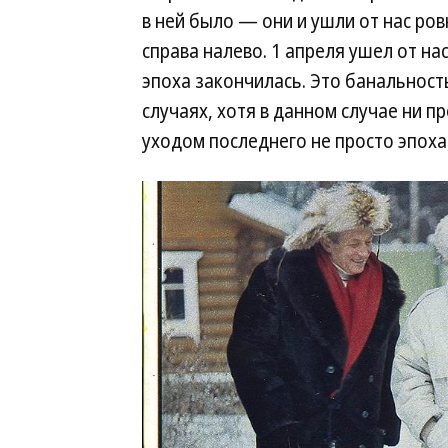
в ней было — они и ушли от нас ров
справа налево. 1 апреля ушел от на
эпоха закончилась. Это банальность
случаях, хотя в данном случае ни п
уходом последнего не просто эпоха,