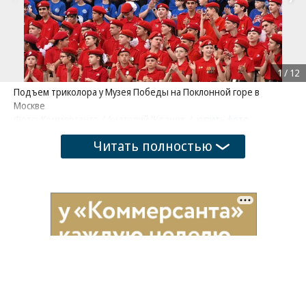
1
/
12
Подъем триколора у Музея Победы на Поклонной горе в
Москве
Фото: Коммерсантъ / Анатолий Жданов
/
купить фото
Читать полностью
Поделиться