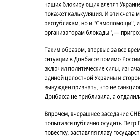
наших блокирующих влетят Украине 
покажет калькуляция. И эти счета
республикам, но и "Самопомощи", и
организаторам блокады",— пригро
Таким образом, впервые за все врем
ситуации в Донбассе помимо Росси
включил политические силы, изна
единой целостной Украины и сторо
вынужден признать, что не санкци
Донбасса не приблизила, а отдалил
Впрочем, вчерашнее заседание СНБ
попытался публично осудить Петр 
повестку, заставляя главу государс