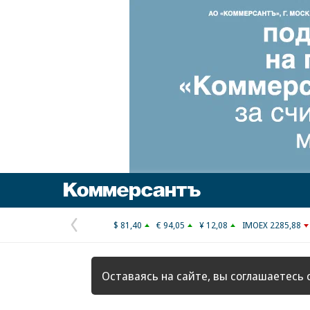
Коммерсантъ
$ 81,40
€ 94,05
¥ 12,08
IMOEX 2285,88
Предыдущая
страница
Оставаясь на сайте, вы соглашаетесь 