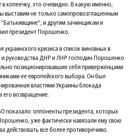
в копеечку, это очевидно. В какую именно,
 мы выставим не только самопровозглашенным
 "Батькивщине", и другим зачинщикам и
зил президент Порошенко.
я украинского кризиса в список виновных в
и и руководства ДНР и ЛНР господин Порошенко
чально позиционировавшие себя приверженцами
нниками ее европейского выбора. Он был
онированная властями Украины блокада
а его возвращение.
О показало: оппоненты президента, которых
Порошенко, уже фактически навязали ему свою
тва действовать все более противоречиво.