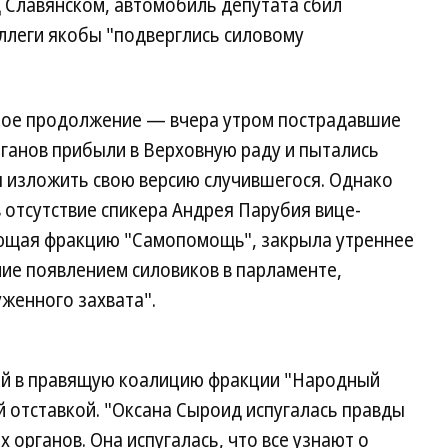
 Славянском, автомобиль депутата сбил
оллеги якобы "подверглись силовому
ное продолжение — вчера утром пострадавшие
ганов прибыли в Верховную раду и пытались
ы изложить свою версию случившегося. Однако
в отсутствие спикера Андрея Парубия вице-
яющая фракцию "Самопомощь", закрыла утреннее
ие появлением силовиков в парламенте,
женного захвата".
ей в правящую коалицию фракции "Народный
й отставкой. "Оксана Сыроид испугалась правды
органов. Она испугалась, что все узнают о