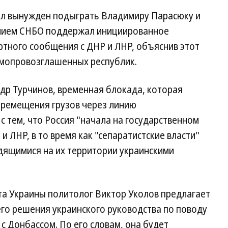
ыл вынужден подыграть Владимиру Парасюку и
ением СНБО поддержал инициированное
тного сообщения с ДНР и ЛНР, объяснив этот
самопровозглашенных республик.
др Турчинов, временная блокада, которая
еремещения грузов через линию
 с тем, что Россия "начала на государственном
 ЛНР, в то время как "сепаратистские власти"
дящимися на их территории украинскими
та Украины политолог Виктор Уколов предлагает
го решения украинского руководства по поводу
 Донбассом. По его словам, она будет