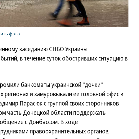
пить фото
ренному заседанию СНБО Украины
бытий, в течение суток обостривших ситуацию в
громили банкоматы украинской "дочки"
их регионах и замуровывали ее головной офис в
адимир Парасюк с группой своих сторонников
ом часть Донецкой области поддержать
бщение с Донбассом. В ходе
трудниками правоохранительных органов,