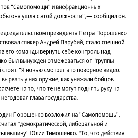
татов "Самопомощи" и внефракционных
тобы она ушла с этой должности",— сообщил он.
председательством президента Петра Порошенко
ствовал спикер Андрей Парубий, стало спешной
ов его команды вернуть себе контроль над
нко был вынужден отмежеваться от "группы
й стоят. "Я ночью смотрел это позорное видео.
 вырвать у них оружие, как унижали бойцов
асчете на то, что те не могут поднять руку на
негодовал глава государства.
подин Порошенко возложил на "Самопомощь",
 считал "демократической, либеральной и
тькивщину" Юлии Тимошенко. "То, что действия