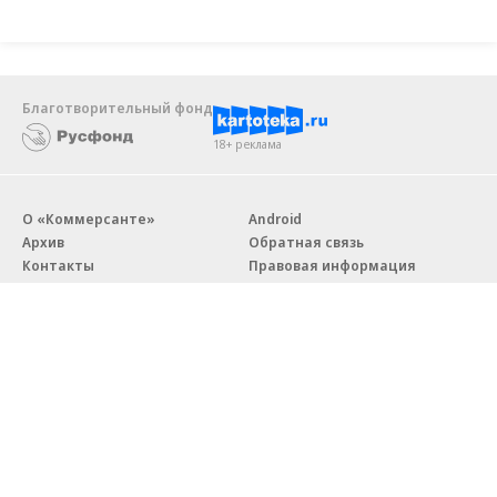
Благотворительный фонд
18+ реклама
О «Коммерсанте»
Android
Архив
Обратная связь
Контакты
Правовая информация
Реклама
E-mail рассылки
Вакансии
18+
© АО «Коммерсантъ». 127006, Москва, Оружейный переулок д. 41,
тел. +7 (495) 797-69-70.
Сетевое издание «Коммерсантъ» (доменное имя сайта: