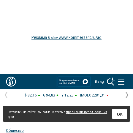
Реклама в «Ъ» www.kommersant.ru/ad
Коммерсантъ
Вход
$ 82,16
€ 94,83
¥ 12,23
IMOEX 2281,31
Предыдущая
С
страница
с
Оставаясь на сайте, вы соглашаетесь с
правилами использования
ОК
куки
Общество