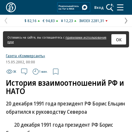
Коммерсантъ
Вход
$ 82,16
€ 94,83
¥ 12,23
IMOEX 2281,31
Предыдущая
С
страница
с
Оставаясь на сайте, вы соглашаетесь с
правилами использования
ОК
куки
Газета «Коммерсантъ»
15.05.2002, 00:00
3K
1 мин.
История взаимоотношений РФ и
НАТО
20 декабря 1991 года президент РФ Борис Ельцин
обратился к руководству Североа
20 декабря 1991 года президент РФ Борис