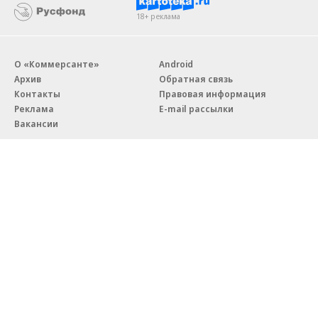
18+ реклама
О «Коммерсанте»
Android
Архив
Обратная связь
Контакты
Правовая информация
Реклама
E-mail рассылки
Вакансии
18+
© АО «Коммерсантъ». 127006, Москва, Оружейный переулок д. 41,
тел. +7 (495) 797-69-70.
Сетевое издание «Коммерсантъ» (доменное имя сайта:
kommersant.ru) зарегистрировано Федеральной службой
по надзору в сфере связи, информационных технологий и массовых
коммуникаций (Роскомнадзор), регистрационный номер и дата
принятия решения о регистрации: серия
Эл № ФС77-76922
от 11 октября 2019 г.