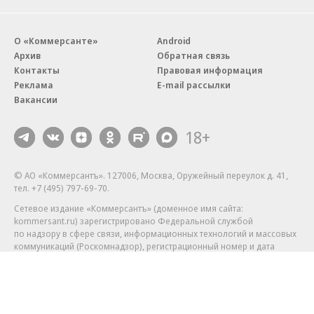
О «Коммерсанте»
Android
Архив
Обратная связь
Контакты
Правовая информация
Реклама
E-mail рассылки
Вакансии
18+
© АО «Коммерсантъ». 127006, Москва, Оружейный переулок д. 41,
тел. +7 (495) 797-69-70.
Сетевое издание «Коммерсантъ» (доменное имя сайта:
kommersant.ru) зарегистрировано Федеральной службой
по надзору в сфере связи, информационных технологий и массовых
коммуникаций (Роскомнадзор), регистрационный номер и дата
принятия решения о регистрации: серия
Эл № ФС77-76922
от 11 октября 2019 г.
Партнерские проекты/материалы, новости компаний, материалы
с пометкой «Промо» и «Официальное сообщение» опубликованы