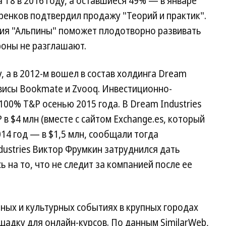
 Т8 в 2016 году, а оставшиеся 49% — в январе
ренков подтвердил продажу "Теорий и практик".
ития "Альпины" поможет плодотворно развивать
роны не разглашают.
, а в 2012-м вошел в состав холдинга Dream
рвисы Bookmate и Zvooq. Инвестиционно-
100% T&P осенью 2015 года. В Dream Industries
в $4 млн (вместе с сайтом Exchange.es, который
014 год — в $1,5 млн, сообщали тогда
ustries Виктор Фрумкин затруднился дать
 на то, что не следит за компанией после ее
ных и культурных событиях в крупных городах
щадку для онлайн-курсов. По данным SimilarWeb,