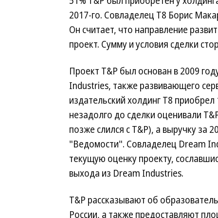
51% T&P был приобретен у холдинга
2017-го. Совладелец Т8 Борис Мака
Он считает, что направление разв
проект. Сумму и условия сделки сто
Проект T&P был основан в 2009 году
Industries, также развивающего се
издательский холдинг Т8 приобрел 
незадолго до сделки оценивали T&P 
позже слился с T&P), а выручку за 2
"Ведомости". Совладелец Dream Ind
текущую оценку проекту, сославшись
выхода из Dream Industries.
T&P рассказывают об образователь
России, а также предоставляют пло