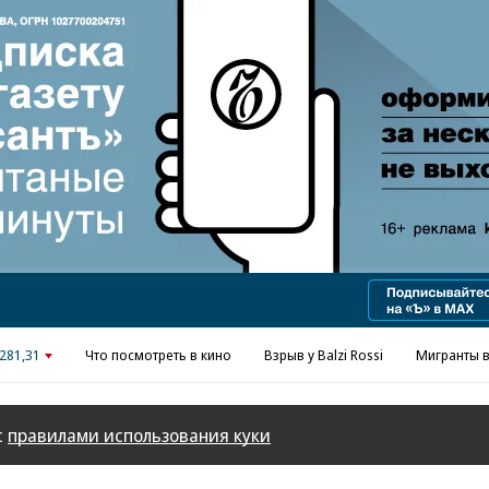
281,31
Что посмотреть в кино
Взрыв у Balzi Rossi
Мигранты в
с
правилами использования куки