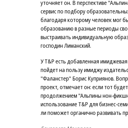
уточняет он. В перспективе "Альпи
сервис по подбору образовательны
благодаря которому человек мог б
образованию в разные периоды сво
выстраивать индивидуальную обра
господин Лиманский.
У T&P есть добавленная имиджевая
пойдет на пользу имиджу издательс
"Фаланстер" Борис Куприянов. Вопр
проект, отмечает он: если тот буде
продолжением "Альпины нон-фикшн",
использование T&P для бизнес-сем
ли поможет органично развивать пр