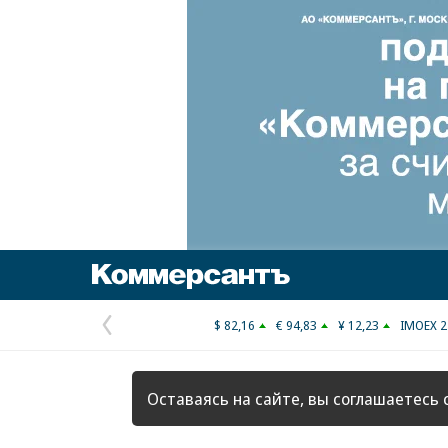
Коммерсантъ
$ 82,16
€ 94,83
¥ 12,23
IMOEX 2
Предыдущая
страница
Оставаясь на сайте, вы соглашаетесь 