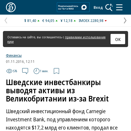
Коммерсантъ
Вход
$ 81,40
€ 94,05
¥ 12,18
IMOEX 2280,98
Предыдущая
С
страница
с
Оставаясь на сайте, вы соглашаетесь с
правилами использования
ОК
куки
Финансы
01.11.2016, 12:11
576
1 мин.
Шведские инвестбанкиры
выводят активы из
Великобритании из-за Brexit
Шведский инвестиционный фонд Carnegie
Investment Bank, под управлением которого
находятся $17,2 млрд его клиентов, продал все