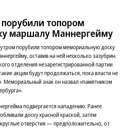
е порубили топором
ку маршалу Маннергейму
я утром порубили топором мемориальную доску
ннергейму, оставив на ней несколько зазубрин.
ского отделения незарегистрированной партии
такие акции будут продолжаться, пока власти не
. Мемориальный знак он назвал «памятником
ербурга».
ннергейма подвергается нападению. Ранее
обливали доску красной краской, затем
в круглые отверстия — предположительно, от