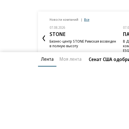
Новости компаний
Все
07.08.2026
07.
STONE
П
Бизнес-центр STONE Римская возведен
В Д
в полную высоту
ком
ESG
Лента
Моя лента
Сенат США одобри
Благотворительный фонд
О «Коммер
Архив
Контакты
18+ реклама
© АО «Коммерсантъ». 127006, Москва, Оружейный пе