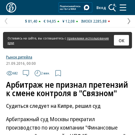
Коммерсантъ
Вход
$ 81,40
€ 94,05
¥ 12,08
IMOEX 2285,88
Предыдущая
С
страница
с
Оставаясь на сайте, вы соглашаетесь с
правилами использования
ОК
куки
Рынок ритейла
21.09.2016, 00:00
682
2 мин.
Арбитраж не признал претензий
к смене контроля в "Связном"
Судиться следует на Кипре, решил суд
Арбитражный суд Москвы прекратил
производство по иску компании "Финансовые