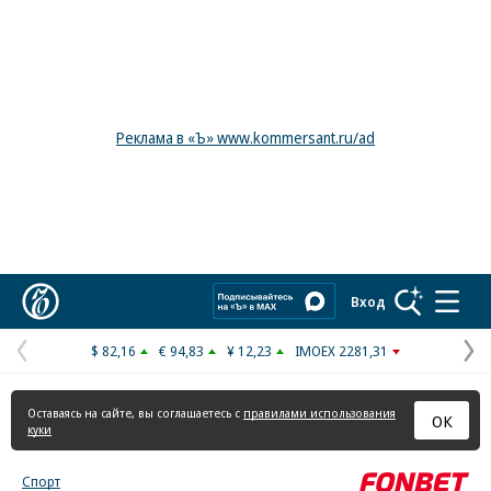
Реклама в «Ъ» www.kommersant.ru/ad
Коммерсантъ
Вход
$ 82,16
€ 94,83
¥ 12,23
IMOEX 2281,31
Предыдущая
С
страница
с
Оставаясь на сайте, вы соглашаетесь с
правилами использования
ОК
куки
Спорт