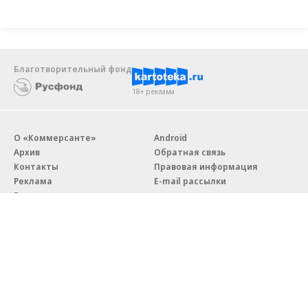
Благотворительный фонд
18+ реклама
О «Коммерсанте»
Android
Архив
Обратная связь
Контакты
Правовая информация
Реклама
E-mail рассылки
Вакансии
18+
© АО «Коммерсантъ». 127006, Москва, Оружейный переулок д. 41,
тел. +7 (495) 797-69-70.
Сетевое издание «Коммерсантъ» (доменное имя сайта: