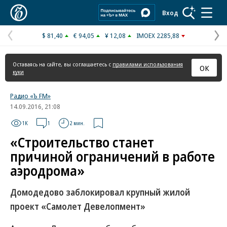
Коммерсантъ
Вход
$ 81,40
€ 94,05
¥ 12,08
IMOEX 2285,88
Предыдущая
С
страница
с
Оставаясь на сайте, вы соглашаетесь с
правилами использования
ОК
куки
Радио «Ъ FM»
14.09.2016, 21:08
1K
1
2 мин.
«Строительство станет
причиной ограничений в работе
аэродрома»
Домодедово заблокировал крупный жилой
проект «Самолет Девелопмент»