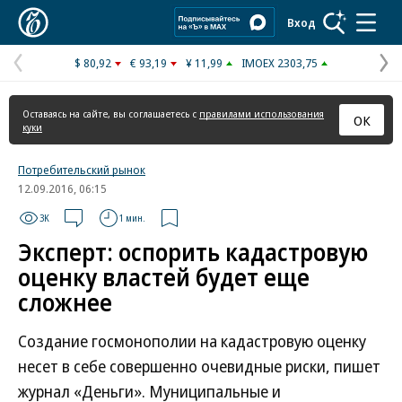
Коммерсантъ
Вход
$ 80,92
€ 93,19
¥ 11,99
IMOEX 2303,75
Предыдущая
С
страница
с
Оставаясь на сайте, вы соглашаетесь с
правилами использования
ОК
куки
Потребительский рынок
12.09.2016, 06:15
3K
1 мин.
Эксперт: оспорить кадастровую
оценку властей будет еще
сложнее
Создание госмонополии на кадастровую оценку
несет в себе совершенно очевидные риски, пишет
журнал «Деньги». Муниципальные и