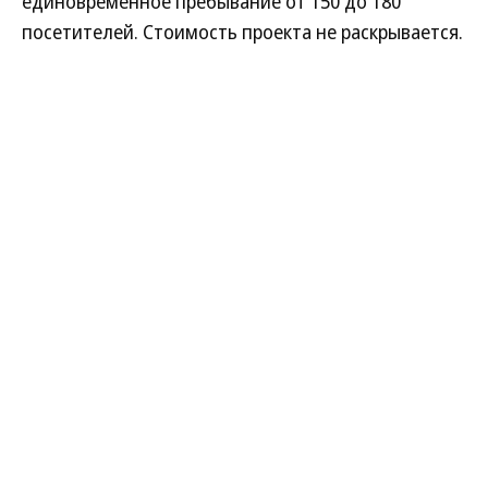
единовременное пребывание от 150 до 180
посетителей. Стоимость проекта не раскрывается.
Ввод комплекса в эксплуатацию запланирован на
весну 2028 года. Общая площадь здания составит
3 тыс. кв. м. Проект включает 12 бань, зону SPA-
процедур, круглогодичный подогреваемый и
спортивный бассейны.
«Также гостей будут ждать релакс-зоны с
элементами балийской архитектуры, бар в воде и
над водой с панорамным видом на аквазону»,—
рассказали в пресс-службе компании.
TS Group — крупный новосибирский
девелоперский холдинг, основанный в 1989 году
предпринимателем Александром Бойко. Компания