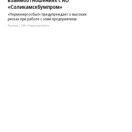
взаимоотношениях с АО
«Соликамскбумпром»
«Пермэнергосбыт» предупреждает о высоких
рисках при работе с этим предприятием
Реклама | ПАО «Пермэнергосбыт»