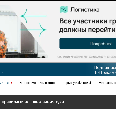
281,31
Что посмотреть в кино
Взрыв у Balzi Rossi
Мигранты в
с
правилами использования куки