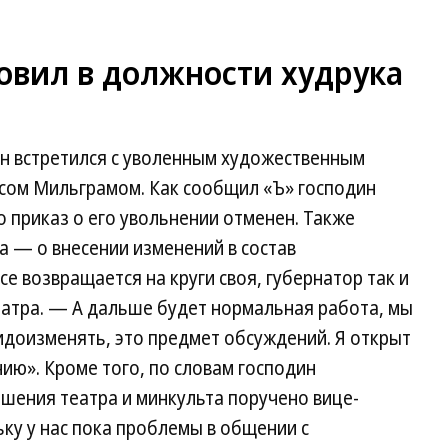
овил в должности худрука
ин встретился с уволенным художественным
сом Мильграмом. Как сообщил «Ъ» господин
о приказ о его увольнении отменен. Также
а — о внесении изменений в состав
е возвращается на круги своя, губернатор так и
еатра. — А дальше будет нормальная работа, мы
видоизменять, это предмет обсуждений. Я открыт
ию». Кроме того, по словам господин
шения театра и минкульта поручено вице-
ку у нас пока проблемы в общении с