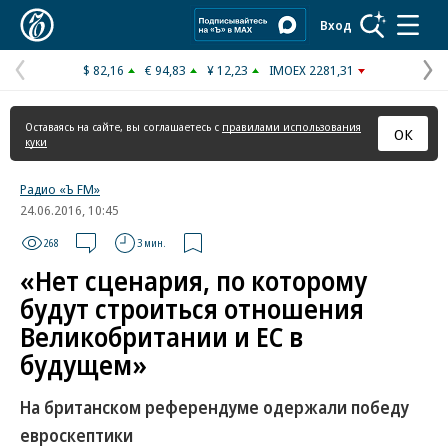
Коммерсантъ
Вход
$ 82,16
€ 94,83
¥ 12,23
IMOEX 2281,31
Предыдущая
С
страница
с
Оставаясь на сайте, вы соглашаетесь с
правилами использования
ОК
куки
Радио «Ъ FM»
24.06.2016, 10:45
268
3 мин.
«Нет сценария, по которому
будут строиться отношения
Великобритании и ЕС в
будущем»
На британском референдуме одержали победу
евроскептики