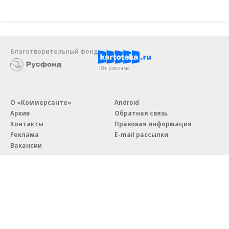
Благотворительный фонд
18+ реклама
О «Коммерсанте»
Android
Архив
Обратная связь
Контакты
Правовая информация
Реклама
E-mail рассылки
Вакансии
18+
© АО «Коммерсантъ». 127006, Москва, Оружейный переулок д. 41,
тел. +7 (495) 797-69-70.
Сетевое издание «Коммерсантъ» (доменное имя сайта: