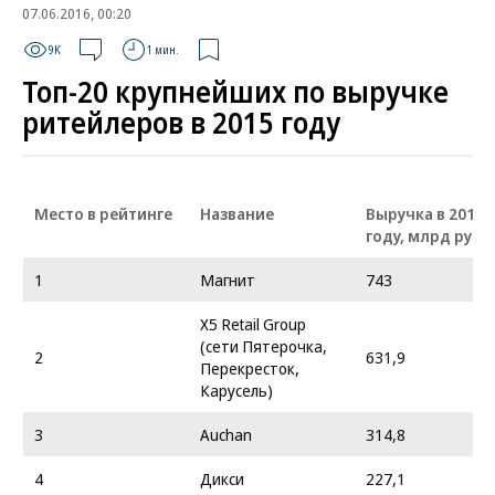
07.06.2016, 00:20
9K
1 мин.
Топ-20 крупнейших по выручке
ритейлеров в 2015 году
Место в рейтинге
Название
Выручка в 2014
году, млрд руб.
1
Магнит
743
X5 Retail Group
(сети Пятерочка,
2
631,9
Перекресток,
Карусель)
3
Auchan
314,8
4
Дикси
227,1