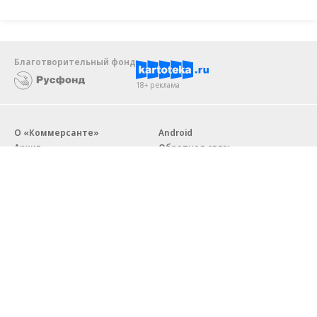
Благотворительный фонд
18+ реклама
О «Коммерсанте»
Android
Архив
Обратная связь
Контакты
Правовая информация
Реклама
E-mail рассылки
Вакансии
18+
© АО «Коммерсантъ». 127006, Москва, Оружейный переулок д. 41,
тел. +7 (495) 797-69-70.
Сетевое издание «Коммерсантъ» (доменное имя сайта:
kommersant.ru) зарегистрировано Федеральной службой