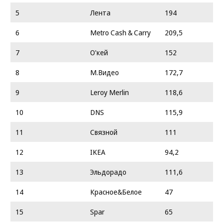
5
Лента
194
6
Metro Cash & Carry
209,5
7
О'кей
152
8
М.Видео
172,7
9
Leroy Merlin
118,6
10
DNS
115,9
11
Связной
111
12
IKEA
94,2
13
Эльдорадо
111,6
14
Красное&Белое
47
15
Spar
65