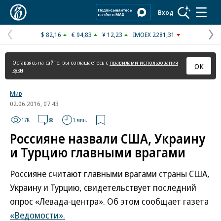
Коммерсантъ
Вход
$ 82,16
€ 94,83
¥ 12,23
IMOEX 2281,31
Предыдущая
С
страница
с
Оставаясь на сайте, вы соглашаетесь с
правилами использования
ОК
куки
Мир
02.06.2016, 07:43
17K
88
1 мин.
Россияне назвали США, Украину
и Турцию главными врагами
Россияне считают главными врагами страны США,
Украину и Турцию, свидетельствует последний
опрос «Левада-центра». Об этом сообщает газета
«Ведомости».