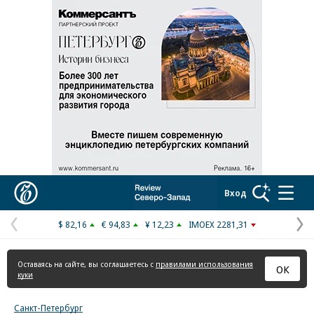
Коммерсантъ
Вход
$ 82,16
€ 94,83
¥ 12,23
IMOEX 2281,31
Предыдущая
С
страница
с
Оставаясь на сайте, вы соглашаетесь с
правилами использования
ОК
куки
Санкт-Петербург