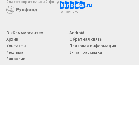
Благотворительный фонд
18+ реклама
О «Коммерсанте»
Android
Архив
Обратная связь
Контакты
Правовая информация
Реклама
E-mail рассылки
Вакансии
18+
© АО «Коммерсантъ». 127006, Москва, Оружейный переулок д. 41,
тел. +7 (495) 797-69-70.
Сетевое издание «Коммерсантъ» (доменное имя сайта:
kommersant.ru) зарегистрировано Федеральной службой
по надзору в сфере связи, информационных технологий и массовых
коммуникаций (Роскомнадзор), регистрационный номер и дата
принятия решения о регистрации: серия
Эл № ФС77-76922
от 11 октября 2019 г.