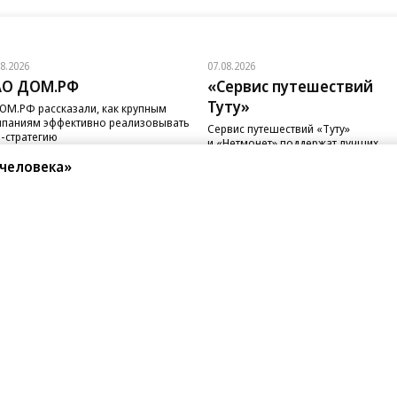
08.2026
07.08.2026
АО ДОМ.РФ
«Сервис путешествий
Туту»
ОМ.РФ рассказали, как крупным
паниям эффективно реализовывать
Сервис путешествий «Туту»
-стратегию
и «Нетмонет» поддержат лучших
сотрудников российских отелей
человека»
санте»
Реклама
Обратная связь
Вакансии
Правовая информация
Android
E-mail рассылки
реулок д. 41,
тел. +7 (495) 797-69-70.
Партнерские проекты/матери
«Промо» и «Официальное со
а: kommersant.ru) зарегистрировано