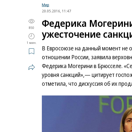
Мир
20.05.2016, 11:47
Федерика Могерини
850
ужесточение санкц
1 мин.
В Евросоюзе на данный момент не 
отношении России, заявила верхов
Федерика Могерини в Брюсселе. «С
уровня санкций»,— цитирует госпож
отметила, что дискуссия об их про