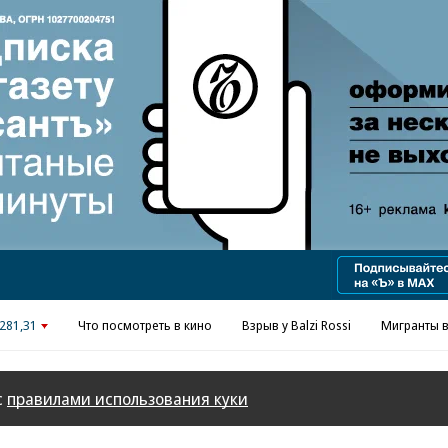
Реклама в «Ъ» www.kommersant.ru/ad
281,31
Что посмотреть в кино
Взрыв у Balzi Rossi
Мигранты в
с
правилами использования куки