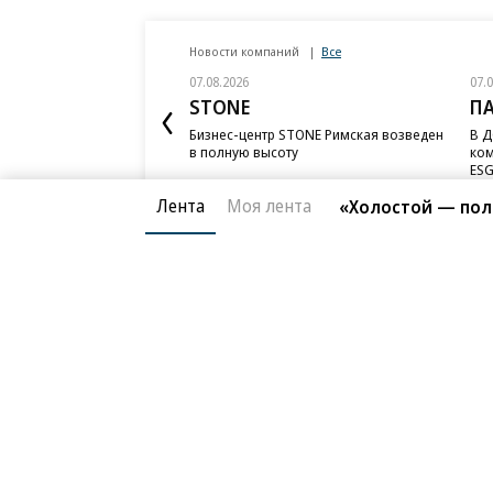
Новости компаний
Все
07.08.2026
07.
STONE
П
Бизнес-центр STONE Римская возведен
В Д
в полную высоту
ком
ESG
Лента
Моя лента
«Холостой — пол
Благотворительный фонд
О «Коммер
Архив
Контакты
18+ реклама
© АО «Коммерсантъ». 127006, Москва, Оружейный пе
Сетевое издание «Коммерсантъ» (доменное имя сайт