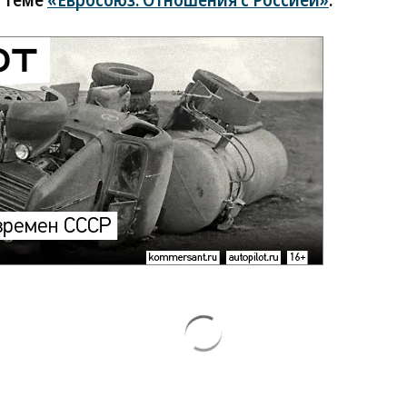
в теме
«Евросоюз. Отношения с Россией»
.