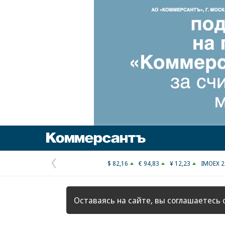
Коммерсантъ
$ 82,16
€ 94,83
¥ 12,23
IMOEX 2
Предыдущая
страница
Оставаясь на сайте, вы соглашаетесь 