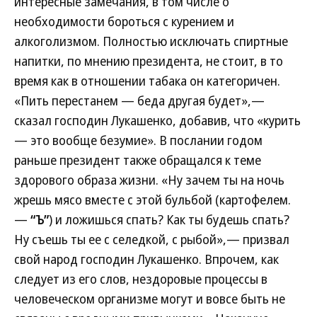
интересные замечания, в том числе о
необходимости бороться с курением и
алкоголизмом. Полностью исключать спиртные
напитки, по мнению президента, не стоит, в то
время как в отношении табака он категоричен.
«Пить перестанем — беда другая будет»,—
сказал господин Лукашенко, добавив, что «курить
— это вообще безумие». В послании годом
раньше президент также обращался к теме
здорового образа жизни. «Ну зачем ты на ночь
жрешь мясо вместе с этой бульбой (картофелем.
—
“Ъ”
) и ложишься спать? Как ты будешь спать?
Ну съешь ты ее с селедкой, с рыбой»,— призвал
свой народ господин Лукашенко. Впрочем, как
следует из его слов, нездоровые процессы в
человеческом организме могут и вовсе быть не