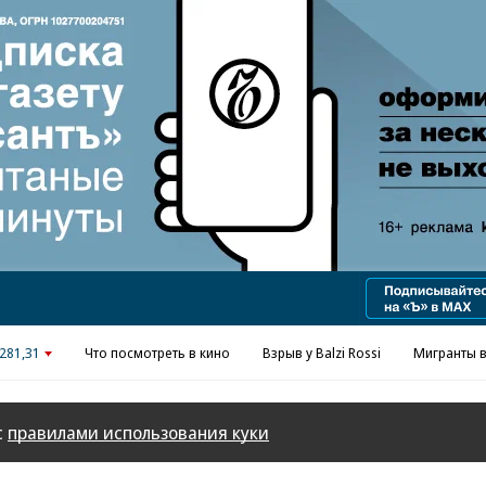
Реклама в «Ъ» www.kommersant.ru/ad
281,31
Что посмотреть в кино
Взрыв у Balzi Rossi
Мигранты в
с
правилами использования куки