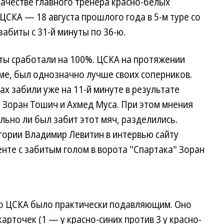
ачестве главного тренера красно-белых
ЦСКА — 18 августа прошлого года в 5-м туре со
 забиты с 31-й минуты по 36-ю.
енты сработали на 100%. ЦСКА на протяжении
йме, был однозначно лучше своих соперников.
х забили уже на 11-й минуте в результате
е Зоран Тошич и Ахмед Муса. При этом мнения
льно ли был забит этот мяч, разделились.
гории Владимир Левитин в интервью сайту
енте с забитым голом в ворота "Спартака" Зоран
во ЦСКА было практически подавляющим. Оно
арточек (1 — у красно-синих против 3 у красно-