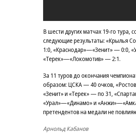
В шести других матчах 19-го тура, 
следующие результаты: «Крылья С
1:0, «Краснодар»—«Зенит» — 0:0, 
«Терек»—«Локомотив» — 2:1.
За 11 туров до окончания чемпион
образом: ЦСКА — 40 очков, «Ростов
«Зенит» и «Терек» — по 31, «Спарт
«Урал»—«Динамо» и «Анжи»—«Амкар
претендентов на медали не повлияю
Арнольд Кабанов