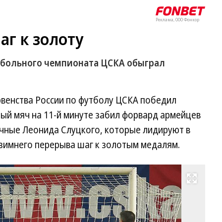
Реклама, ООО Фонкор
г к золоту
тбольного чемпионата ЦСКА обыграл
рвенства России по футболу ЦСКА победил
ный мяч на 11-й минуте забил форвард армейцев
чные Леонида Слуцкого, которые лидируют в
 зимнего перерыва шаг к золотым медалям.
Развернуть на весь экран