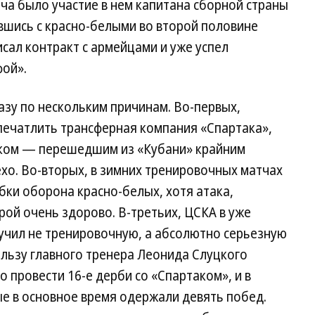
ча было участие в нем капитана сборной страны
вшись с красно-белыми во второй половине
сал контракт с армейцами и уже успел
фой».
зу по нескольким причинам. Во-первых,
печатлить трансферная компания «Спартака»,
оком — перешедшим из «Кубани» крайним
о. Во-вторых, в зимних тренировочных матчах
бки оборона красно-белых, хотя атака,
рой очень здорово. В-третьих, ЦСКА в уже
учил не тренировочную, а абсолютно серьезную
пользу главного тренера Леонида Слуцкого
о провести 16-е дерби со «Спартаком», и в
е в основное время одержали девять побед.