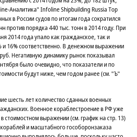
сравнению с 2014 годом на 23%, до 182 штук,
ine-Аналитика" Infoline Shipbuilding Russia Top
нных в России судов по итогам года сократился
нн против порядка 440 тыс. тонн в 2014 году. При
я 2014 года упало как гражданское, так и
 и 16% соответственно. В денежном выражении
д руб. Негативную динамику рынок показывал
сентября было очевидно, что показатели и по
тоимости будут ниже, чем годом ранее (см. "Ъ"
ние шесть лет количество сданных военных
ражданских. Военное кораблестроение в РФ уже
в стоимостном выражении (см. график на стр. 13)
и кораблей и масштабного гособоронзаказа
диционно выполнялось больше, поскольку часто