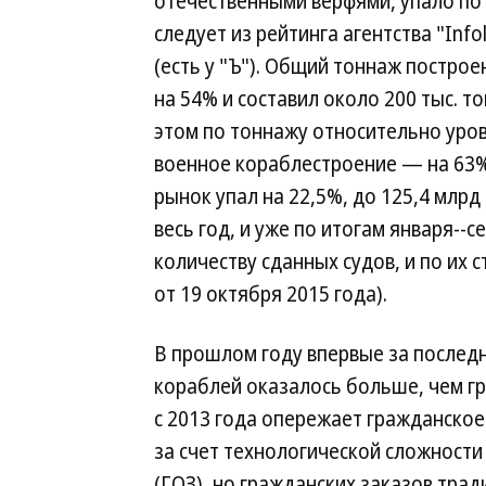
отечественными верфями, упало по 
следует из рейтинга агентства "Infol
(есть у "Ъ"). Общий тоннаж построе
на 54% и составил около 200 тыс. то
этом по тоннажу относительно уровн
военное кораблестроение — на 63%
рынок упал на 22,5%, до 125,4 млр
весь год, и уже по итогам января--
количеству сданных судов, и по их с
от 19 октября 2015 года).
В прошлом году впервые за послед
кораблей оказалось больше, чем г
с 2013 года опережает гражданское 
за счет технологической сложност
(ГОЗ), но гражданских заказов тра