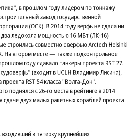
литика", в прошлом году лидером по тоннажу
достроительный завод государственной
порации (ОСК). В 2014 году верфь не сдала ни
зу два ледокола мощностью 16 МВт (ЛК-16)
е строились совместно с верфью Arctech Helsinki
К. На втором месте — также подконтрольное
прошлом году сдавало танкеры проекта RST 27.
 судоверфь" (входит в UCLH Владимир Лисина),
 проекта RST 54 класса "Волга-Дон".
о поднялся с 26-го места в рейтинге в 2014
ря сдаче двух малых ракетных кораблей проекта
, входивший в пятерку крупнейших