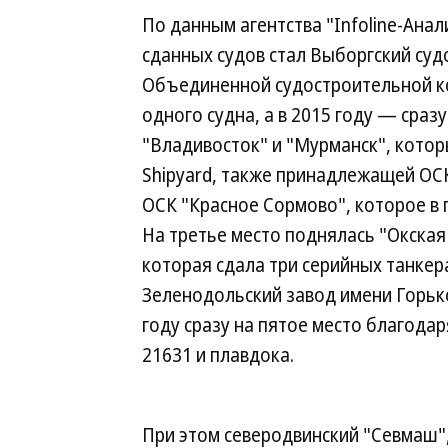
По данным агентства "Infoline-Ана
сданных судов стал Выборгский су
Объединенной судостроительной кор
одного судна, а в 2015 году — сра
"Владивосток" и "Мурманск", которы
Shipyard, также принадлежащей ОС
ОСК "Красное Сормово", которое в 
На третье место поднялась "Окская
которая сдала три серийных танкера
Зеленодольский завод имени Горьког
году сразу на пятое место благода
21631 и плавдока.
При этом северодвинский "Севмаш"