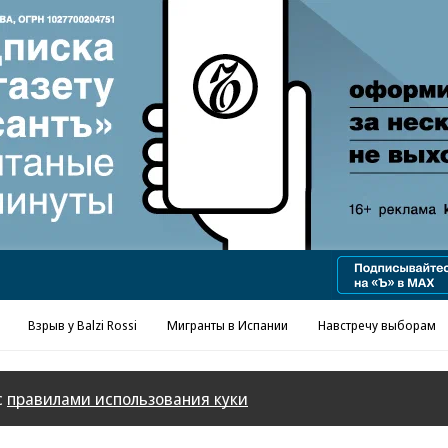
Реклама в «Ъ» www.kommersant.ru/ad
Взрыв у Balzi Rossi
Мигранты в Испании
Навстречу выборам
с
правилами использования куки