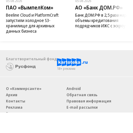
05.08.2026
05.08.2026
ПАО «ВымпелКом»
АО «Банк ДОМ.РФ»
Beeline Cloud и PlatformCraft
Банк ДОМ.РФ в 2,5 раза нараст
запустили холодное S3-
объемы кредитования
хранилище для архивных
подрядчиков ИЖС с эскроу
данных бизнеса
Благотворительный фонд
18+ реклама
О «Коммерсанте»
Android
Архив
Обратная связь
Контакты
Правовая информация
Реклама
E-mail рассылки
Вакансии
18+