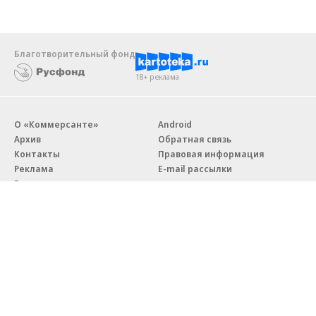
Благотворительный фонд
18+ реклама
О «Коммерсанте»
Android
Архив
Обратная связь
Контакты
Правовая информация
Реклама
E-mail рассылки
Вакансии
18+
© АО «Коммерсантъ». 127006, Москва, Оружейный переулок д. 41,
тел. +7 (495) 797-69-70.
Сетевое издание «Коммерсантъ» (доменное имя сайта:
kommersant.ru) зарегистрировано Федеральной службой