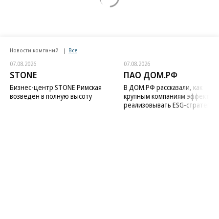
Новости компаний
Все
07.08.2026
07.08.2026
STONE
ПАО ДОМ.РФ
Бизнес-центр STONE Римская
В ДОМ.РФ рассказали, как
возведен в полную высоту
крупным компаниям эффектив
реализовывать ESG-стратегию
Благотворительный фонд
18+ реклама
О «Коммерсанте»
Android