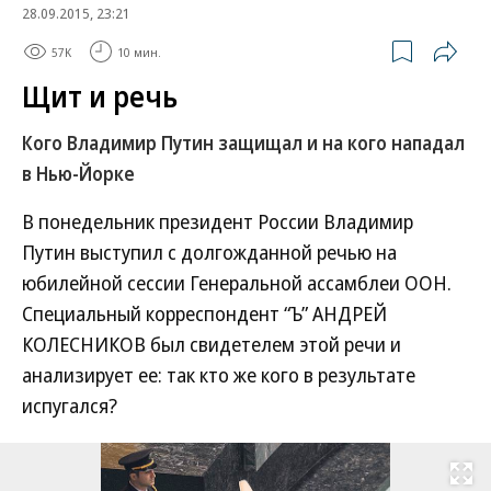
28.09.2015, 23:21
57K
10 мин.
Щит и речь
Кого Владимир Путин защищал и на кого нападал
в Нью-Йорке
В понедельник президент России Владимир
Путин выступил с долгожданной речью на
юбилейной сессии Генеральной ассамблеи ООН.
Специальный корреспондент “Ъ” АНДРЕЙ
КОЛЕСНИКОВ был свидетелем этой речи и
анализирует ее: так кто же кого в результате
испугался?
Развернуть на