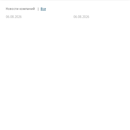
Новости компаний
Все
06.08.2026
06.08.2026
АО «Газпромбанк»
«Сервис путешествий
Туту»
«АгроНэкст» разместил
облигаций на 700 млн юаней
«Туту» поддержит
благотворительный фонд
«Линия Жизни»
Благотворительный фонд
18+ реклама
О «Коммерсанте»
Android
Архив
Обратная связь
Контакты
Правовая информация
Реклама
E-mail рассылки
Вакансии