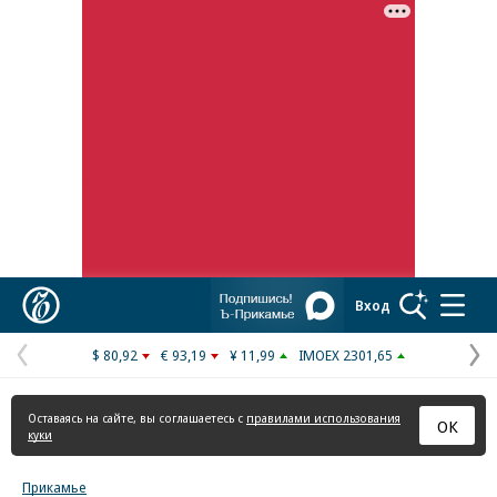
Реклама в «Ъ» www.kommersant.ru/ad
Коммерсантъ
Вход
$ 80,92
€ 93,19
¥ 11,99
IMOEX 2301,65
Предыдущая
С
страница
с
Оставаясь на сайте, вы соглашаетесь с
правилами использования
ОК
куки
Прикамье