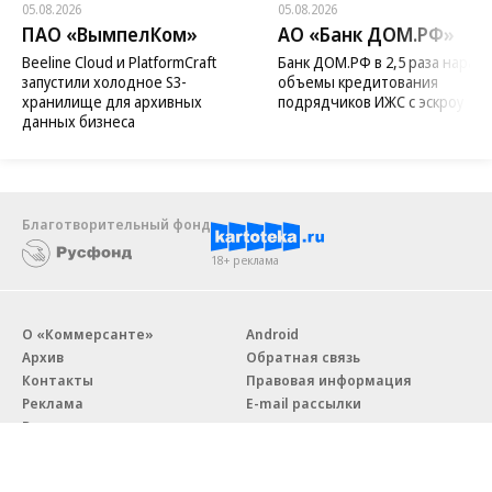
05.08.2026
05.08.2026
ПАО «ВымпелКом»
АО «Банк ДОМ.РФ»
Beeline Cloud и PlatformCraft
Банк ДОМ.РФ в 2,5 раза нараст
запустили холодное S3-
объемы кредитования
хранилище для архивных
подрядчиков ИЖС с эскроу
данных бизнеса
Благотворительный фонд
18+ реклама
О «Коммерсанте»
Android
Архив
Обратная связь
Контакты
Правовая информация
Реклама
E-mail рассылки
Вакансии
18+